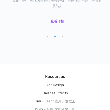
富的地理可视化效果提供洞察分析、地图应用搭建、开放扩
易用的可视化组件，一站式满足地理可视化需求。
具，支持从 数据 & 地图 双视角编辑数据。
展能力
L7VP
地理空间数据可视分析平台
查看详情
查看详情
下一代地理空间数据可视分析研发平台，提供洞察分析、地图应用搭
查看详情
建、开放扩展能力
产品首页
图表示例
Editor
用自然语言来研发图表
基于 AI 大模型能力，实现自然语言对话的方式来编辑、修改可视化图
表
Resources
产品首页
Ant Design
Galacea Effects
Umi
-
React 应用开发框架
Ant Design Charts
Dumi
-
组件/文档研发工具