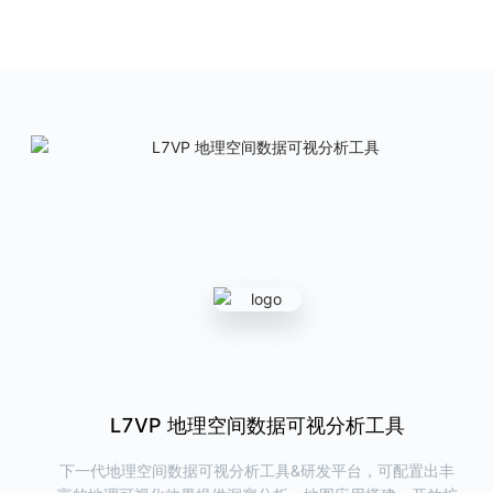
ChartCube
图表魔方
AntV 在线图表制作利器
产品首页
图表示例
L7Editor
地理空间数据编辑工具
提供高效、快捷的地理数据查看和编辑能力
产品首页
G6VP
图可视分析研发与洞察平台
帮助用户在线完成关系数据的可视化与洞察分析，同时可以一键导出代
码，极大提高研发效率
L7React 空间数据可视分析组件库
L7VP 地理空间数据可视分析工具
L7Editor 空间数据可视编辑工具
产品首页
图表示例
下一代地理空间数据可视分析工具&研发平台，可配置出丰
支持 GeoJSON、WKT 等 GIS 格式的地理数据可视编辑工
新一代 React 地图可视分析组件库，提供丰富/高效/专业/