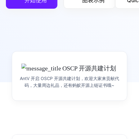
开始使用
图表示例
Quic
G
可视化渲染引擎
灵活的可视化渲染引擎
产品首页
图表示例
🌸 WeaveFox 全新版本
OSCP 开源共建计划
🎉 AntV AI 可视化创作
发布
G2
可视化语法
AntV 开启 OSCP 开源共建计划，欢迎大家来贡献代
产品 Siver 正式发布
焕新上线！WeaveFox 让创意灵感轻松落地，你的 创
简洁的渐进式可视化语法
码，大量周边礼品，还有蚂蚁开源上链证书哦~
意，值得让全世界看到！
See it Live, Share it Real，用 Sive 让数据跃然眼
前，让每一份洞察即刻可见、轻松分享。
产品首页
图表示例
S2
表可视化分析引擎
开箱即用的多维可视分析表格