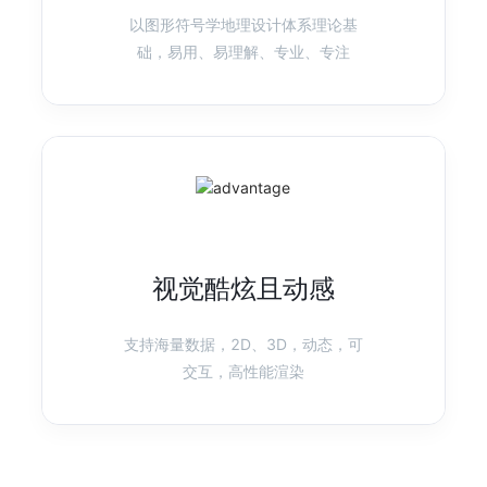
以图形符号学地理设计体系理论基
产品首页
图表示例
础，易用、易理解、专业、专注
F2
移动可视化方案
快速、灵活的移动可视化引擎
产品首页
图表示例
视觉酷炫且动感
AVA
智能可视化
AVA 是为了更简便的可视分析而生的技术框架
支持海量数据，2D、3D，动态，可
交互，高性能渲染
产品首页
图表示例