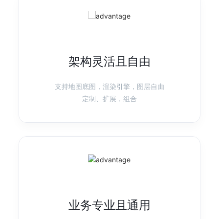
产品首页
图表示例
G6
图可视化引擎
架构灵活且自由
强分析、高性能、易扩展的图可视分析引擎
产品首页
图表示例
支持地图底图，渲染引擎，图层自由
定制、扩展，组合
X6
图编辑引擎
基于 HTML 和 SVG 的图编辑引擎，提供低成本的定制能力和开箱即用
的内置扩展
产品首页
图表示例
业务专业且通用
L7
地理空间数据可视化
高性能/高渲染质量的地理空间数据可视化框架