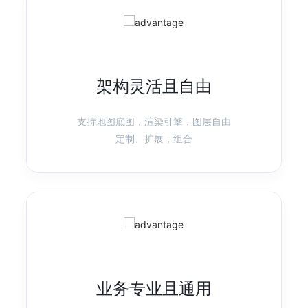
产品首页
图表示例
G6
图可视化引擎
架构灵活且自由
强分析、高性能、易扩展的图可视分析引擎
产品首页
图表示例
支持地图底图，渲染引擎，图层自由
定制、扩展，组合
X6
图编辑引擎
基于 HTML 和 SVG 的图编辑引擎，提供低成本的定制能力和开箱即用
的内置扩展
产品首页
图表示例
业务专业且通用
L7
地理空间数据可视化
高性能/高渲染质量的地理空间数据可视化框架