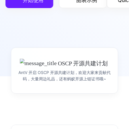
开始使用
图表示例
Quic
G
可视化渲染引擎
灵活的可视化渲染引擎
产品首页
图表示例
🌸 WeaveFox 全新版本
OSCP 开源共建计划
🎉 AntV AI 可视化创作
发布
G2
可视化语法
AntV 开启 OSCP 开源共建计划，欢迎大家来贡献代
产品 Siver 正式发布
简洁的渐进式可视化语法
码，大量周边礼品，还有蚂蚁开源上链证书哦~
焕新上线！WeaveFox 让创意灵感轻松落地，你的 创
See it Live, Share it Real，用 Sive 让数据跃然眼
意，值得让全世界看到！
前，让每一份洞察即刻可见、轻松分享。
产品首页
图表示例
S2
表可视化分析引擎
开箱即用的多维可视分析表格