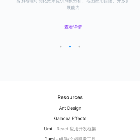
富的地理可视化效果提供洞察分析、地图应用搭建、开放扩
易用的可视化组件，一站式满足地理可视化需求。
具，支持从 数据 & 地图 双视角编辑数据。
展能力
L7VP
地理空间数据可视分析平台
查看详情
查看详情
下一代地理空间数据可视分析研发平台，提供洞察分析、地图应用搭
查看详情
建、开放扩展能力
产品首页
图表示例
Editor
用自然语言来研发图表
基于 AI 大模型能力，实现自然语言对话的方式来编辑、修改可视化图
表
Resources
产品首页
Ant Design
Galacea Effects
Umi
-
React 应用开发框架
Ant Design Charts
Dumi
-
组件/文档研发工具