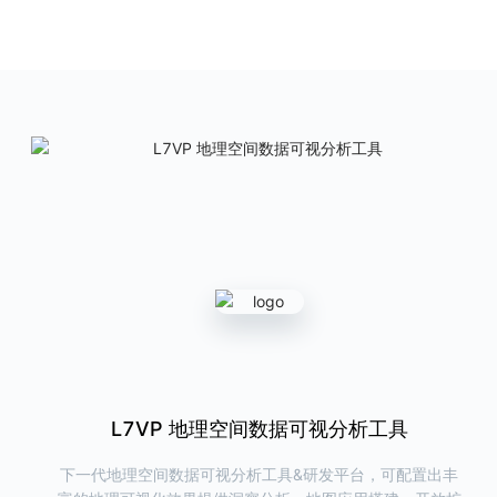
ChartCube
图表魔方
AntV 在线图表制作利器
产品首页
图表示例
L7Editor
地理空间数据编辑工具
提供高效、快捷的地理数据查看和编辑能力
产品首页
G6VP
图可视分析研发与洞察平台
帮助用户在线完成关系数据的可视化与洞察分析，同时可以一键导出代
码，极大提高研发效率
L7React 空间数据可视分析组件库
L7VP 地理空间数据可视分析工具
L7Editor 空间数据可视编辑工具
产品首页
图表示例
下一代地理空间数据可视分析工具&研发平台，可配置出丰
支持 GeoJSON、WKT 等 GIS 格式的地理数据可视编辑工
新一代 React 地图可视分析组件库，提供丰富/高效/专业/