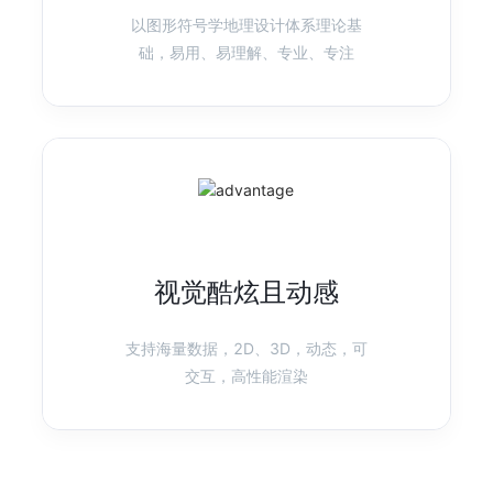
以图形符号学地理设计体系理论基
产品首页
图表示例
础，易用、易理解、专业、专注
F2
移动可视化方案
快速、灵活的移动可视化引擎
产品首页
图表示例
视觉酷炫且动感
AVA
智能可视化
AVA 是为了更简便的可视分析而生的技术框架
支持海量数据，2D、3D，动态，可
交互，高性能渲染
产品首页
图表示例