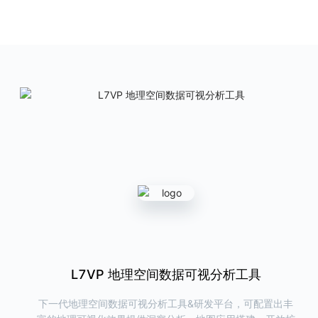
ChartCube
图表魔方
AntV 在线图表制作利器
产品首页
图表示例
L7Editor
地理空间数据编辑工具
提供高效、快捷的地理数据查看和编辑能力
产品首页
G6VP
图可视分析研发与洞察平台
帮助用户在线完成关系数据的可视化与洞察分析，同时可以一键导出代
码，极大提高研发效率
L7React 空间数据可视分析组件库
L7VP 地理空间数据可视分析工具
L7Editor 空间数据可视编辑工具
产品首页
图表示例
下一代地理空间数据可视分析工具&研发平台，可配置出丰
支持 GeoJSON、WKT 等 GIS 格式的地理数据可视编辑工
新一代 React 地图可视分析组件库，提供丰富/高效/专业/