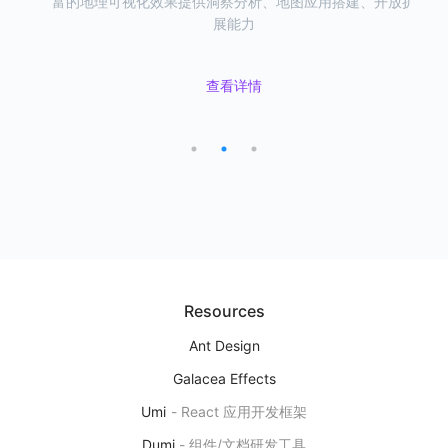
富的地理可视化效果提供洞察分析、地图应用搭建、开放扩
易用的可视化组件，一站式满足地理可视化需求。
具，支持从 数据 & 地图 双视角编辑数据。
展能力
L7VP
地理空间数据可视分析平台
查看详情
查看详情
下一代地理空间数据可视分析研发平台，提供洞察分析、地图应用搭
查看详情
建、开放扩展能力
产品首页
图表示例
Editor
用自然语言来研发图表
基于 AI 大模型能力，实现自然语言对话的方式来编辑、修改可视化图
表
Resources
产品首页
Ant Design
Galacea Effects
Umi
-
React 应用开发框架
Ant Design Charts
Dumi
-
组件/文档研发工具