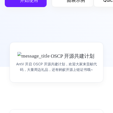
开始使用
图表示例
Quic
G
可视化渲染引擎
灵活的可视化渲染引擎
产品首页
图表示例
🌸 WeaveFox 全新版本
OSCP 开源共建计划
🎉 AntV AI 可视化创作
发布
G2
可视化语法
AntV 开启 OSCP 开源共建计划，欢迎大家来贡献代
产品 Siver 正式发布
焕新上线！WeaveFox 让创意灵感轻松落地，你的 创
简洁的渐进式可视化语法
码，大量周边礼品，还有蚂蚁开源上链证书哦~
意，值得让全世界看到！
See it Live, Share it Real，用 Sive 让数据跃然眼
前，让每一份洞察即刻可见、轻松分享。
产品首页
图表示例
S2
表可视化分析引擎
开箱即用的多维可视分析表格