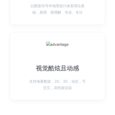
以图形符号学地理设计体系理论基
产品首页
图表示例
础，易用、易理解、专业、专注
F2
移动可视化方案
快速、灵活的移动可视化引擎
产品首页
图表示例
视觉酷炫且动感
AVA
智能可视化
AVA 是为了更简便的可视分析而生的技术框架
支持海量数据，2D、3D，动态，可
交互，高性能渲染
产品首页
图表示例