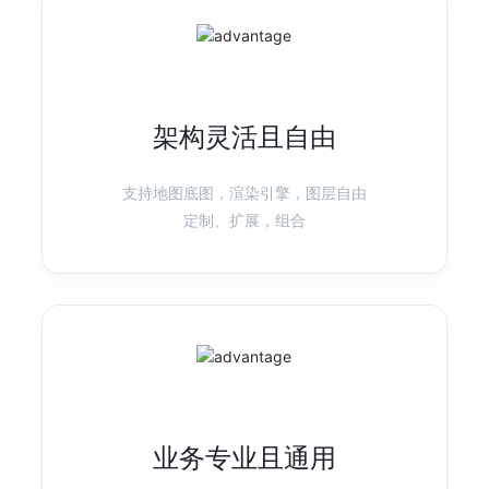
产品首页
图表示例
G6
图可视化引擎
架构灵活且自由
强分析、高性能、易扩展的图可视分析引擎
产品首页
图表示例
支持地图底图，渲染引擎，图层自由
定制、扩展，组合
X6
图编辑引擎
基于 HTML 和 SVG 的图编辑引擎，提供低成本的定制能力和开箱即用
的内置扩展
产品首页
图表示例
业务专业且通用
L7
地理空间数据可视化
高性能/高渲染质量的地理空间数据可视化框架