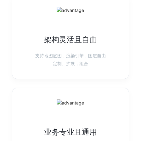
产品首页
图表示例
G6
图可视化引擎
架构灵活且自由
强分析、高性能、易扩展的图可视分析引擎
产品首页
图表示例
支持地图底图，渲染引擎，图层自由
定制、扩展，组合
X6
图编辑引擎
基于 HTML 和 SVG 的图编辑引擎，提供低成本的定制能力和开箱即用
的内置扩展
产品首页
图表示例
业务专业且通用
L7
地理空间数据可视化
高性能/高渲染质量的地理空间数据可视化框架