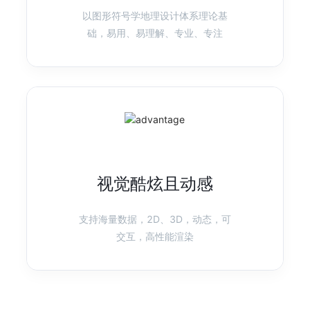
以图形符号学地理设计体系理论基
产品首页
图表示例
础，易用、易理解、专业、专注
F2
移动可视化方案
快速、灵活的移动可视化引擎
产品首页
图表示例
视觉酷炫且动感
AVA
智能可视化
AVA 是为了更简便的可视分析而生的技术框架
支持海量数据，2D、3D，动态，可
交互，高性能渲染
产品首页
图表示例