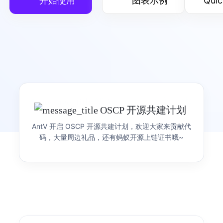
开始使用
图表示例
Quic
G
可视化渲染引擎
灵活的可视化渲染引擎
产品首页
图表示例
🌸 WeaveFox 全新版本
OSCP 开源共建计划
🎉 AntV AI 可视化创作
发布
G2
可视化语法
AntV 开启 OSCP 开源共建计划，欢迎大家来贡献代
产品 Siver 正式发布
焕新上线！WeaveFox 让创意灵感轻松落地，你的 创
简洁的渐进式可视化语法
码，大量周边礼品，还有蚂蚁开源上链证书哦~
意，值得让全世界看到！
See it Live, Share it Real，用 Sive 让数据跃然眼
前，让每一份洞察即刻可见、轻松分享。
产品首页
图表示例
S2
表可视化分析引擎
开箱即用的多维可视分析表格