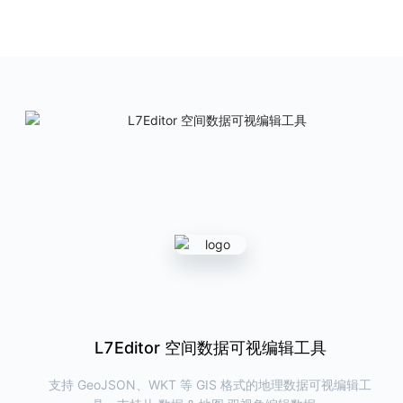
ChartCube
图表魔方
AntV 在线图表制作利器
产品首页
图表示例
L7Editor
地理空间数据编辑工具
提供高效、快捷的地理数据查看和编辑能力
产品首页
G6VP
图可视分析研发与洞察平台
帮助用户在线完成关系数据的可视化与洞察分析，同时可以一键导出代
码，极大提高研发效率
L7React 空间数据可视分析组件库
L7VP 地理空间数据可视分析工具
L7Editor 空间数据可视编辑工具
产品首页
图表示例
下一代地理空间数据可视分析工具&研发平台，可配置出丰
支持 GeoJSON、WKT 等 GIS 格式的地理数据可视编辑工
新一代 React 地图可视分析组件库，提供丰富/高效/专业/