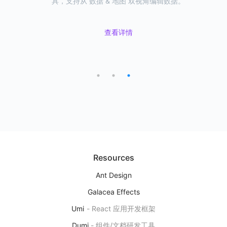
富的地理可视化效果提供洞察分析、地图应用搭建、开放扩
易用的可视化组件，一站式满足地理可视化需求。
具，支持从 数据 & 地图 双视角编辑数据。
展能力
L7VP
地理空间数据可视分析平台
查看详情
查看详情
下一代地理空间数据可视分析研发平台，提供洞察分析、地图应用搭
查看详情
建、开放扩展能力
产品首页
图表示例
Editor
用自然语言来研发图表
基于 AI 大模型能力，实现自然语言对话的方式来编辑、修改可视化图
表
Resources
产品首页
Ant Design
Galacea Effects
Umi
-
React 应用开发框架
Ant Design Charts
Dumi
-
组件/文档研发工具