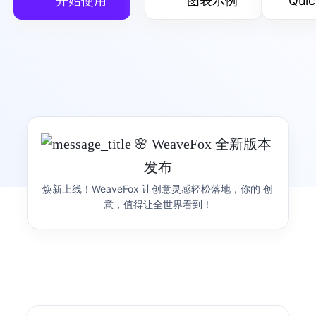
开始使用
图表示例
Quic
G
可视化渲染引擎
灵活的可视化渲染引擎
产品首页
图表示例
🎉 AntV AI 可视化创作
🌸 WeaveFox 全新版本
产品 Siver 正式发布
发布
G2
可视化语法
OSCP 开源共建计划
焕新上线！WeaveFox 让创意灵感轻松落地，你的 创
See it Live, Share it Real，用 Sive 让数据跃然眼
简洁的渐进式可视化语法
AntV 开启 OSCP 开源共建计划，欢迎大家来贡献代
前，让每一份洞察即刻可见、轻松分享。
意，值得让全世界看到！
码，大量周边礼品，还有蚂蚁开源上链证书哦~
产品首页
图表示例
S2
表可视化分析引擎
开箱即用的多维可视分析表格