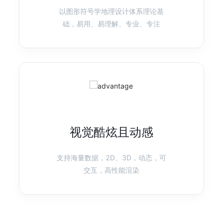
以图形符号学地理设计体系理论基
产品首页
图表示例
础，易用、易理解、专业、专注
F2
移动可视化方案
快速、灵活的移动可视化引擎
产品首页
图表示例
视觉酷炫且动感
AVA
智能可视化
AVA 是为了更简便的可视分析而生的技术框架
支持海量数据，2D、3D，动态，可
交互，高性能渲染
产品首页
图表示例