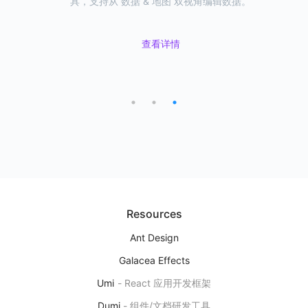
富的地理可视化效果提供洞察分析、地图应用搭建、开放扩
易用的可视化组件，一站式满足地理可视化需求。
具，支持从 数据 & 地图 双视角编辑数据。
展能力
L7VP
地理空间数据可视分析平台
查看详情
查看详情
下一代地理空间数据可视分析研发平台，提供洞察分析、地图应用搭
查看详情
建、开放扩展能力
产品首页
图表示例
Editor
用自然语言来研发图表
基于 AI 大模型能力，实现自然语言对话的方式来编辑、修改可视化图
表
Resources
产品首页
Ant Design
Galacea Effects
Umi
-
React 应用开发框架
Ant Design Charts
Dumi
-
组件/文档研发工具