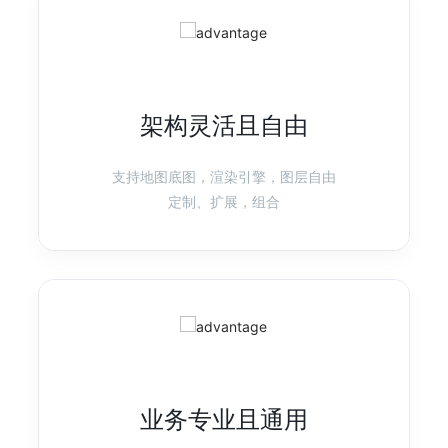
产品首页
图表示例
G6
图可视化引擎
架构灵活且自由
强分析、高性能、易扩展的图可视分析引擎
产品首页
图表示例
支持地图底图，渲染引擎，图层自由
定制、扩展，组合
X6
图编辑引擎
基于 HTML 和 SVG 的图编辑引擎，提供低成本的定制能力和开箱即用
的内置扩展
产品首页
图表示例
业务专业且通用
L7
地理空间数据可视化
高性能/高渲染质量的地理空间数据可视化框架