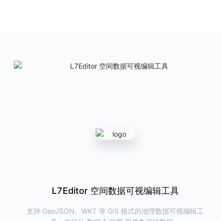
ChartCube
图表魔方
AntV 在线图表制作利器
产品首页
图表示例
L7Editor
地理空间数据编辑工具
提供高效、快捷的地理数据查看和编辑能力
产品首页
G6VP
图可视分析研发与洞察平台
帮助用户在线完成关系数据的可视化与洞察分析，同时可以一键导出代
码，极大提高研发效率
L7React 空间数据可视分析组件库
L7VP 地理空间数据可视分析工具
L7Editor 空间数据可视编辑工具
产品首页
图表示例
下一代地理空间数据可视分析工具&研发平台，可配置出丰
支持 GeoJSON、WKT 等 GIS 格式的地理数据可视编辑工
新一代 React 地图可视分析组件库，提供丰富/高效/专业/