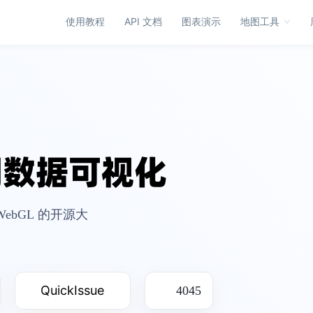
使用教程
API 文档
图表演示
地图工具
视化语法
S2
表可视化分析引擎
进式可视化语法
开箱即用的多维可视分析表格
图表示例
产品首页
图表示例
间数据可视化
理空间数据可视化
F2
移动可视化方案
高渲染质量的地理空间数据可视化框
快速、灵活的移动可视化引擎
ebGL 的开源大
产品首页
图表示例
图表示例
QuickIssue
4045