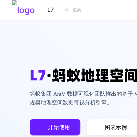
L7
G
可视化渲染引擎
G2
可
灵活的可视化渲染引擎
简洁的渐
产品首页
图表示例
产品首页
L7
·蚂蚁地理空
X6
图编辑引擎
L7
地
基于 HTML 和 SVG 的图编辑引擎，提供低成
高性能/
本的定制能力和开箱即用的内置扩展
架
蚂蚁集团 AntV 数据可视化团队推出的基于 W
规模地理空间数据可视分析引擎。
产品首页
图表示例
产品首页
开始使用
图表示例