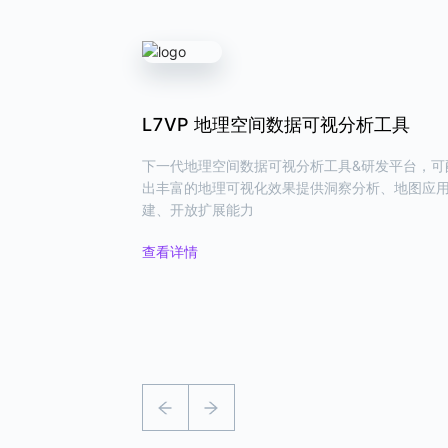
L7React 空间数据可视分析组件库
L7VP 地理空间数据可视分析工具
L7Editor 空间数据可视编辑工具
新一代 React 地图可视分析组件库，提供丰富/高
下一代地理空间数据可视分析工具&研发平台，可
支持 GeoJSON、WKT 等 GIS 格式的地理数据
业/易用的可视化组件，一站式满足地理可视化需
出丰富的地理可视化效果提供洞察分析、地图应
辑工具，支持从 数据 & 地图 双视角编辑数据。
建、开放扩展能力
查看详情
查看详情
查看详情