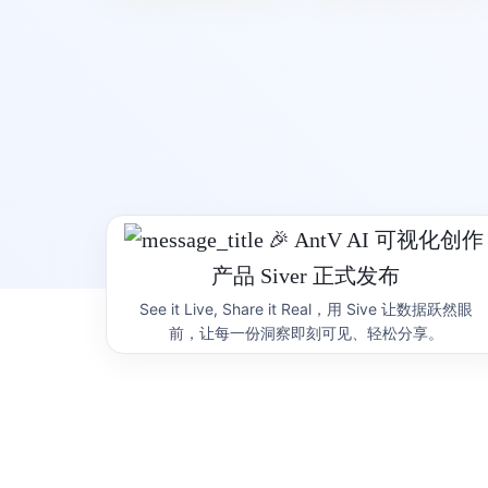
ChartCube
图表魔方
L7Edit
AntV 在线图表制作利器
提供高效
产品首页
图表示例
产品首页
Editor
用自然语言来研发图表
基于 AI 大模型能力，实现自然语言对话的方
式来编辑、修改可视化图表
🎉 AntV AI 可视化创作
产品首页
产品 Siver 正式发布
See it Live, Share it Real，用 Sive 让数据跃然眼
前，让每一份洞察即刻可见、轻松分享。
Ant Design Charts
BizCha
基于 AntV 实现的 React 可视化图表库
基于商业
产品首页
产品首页