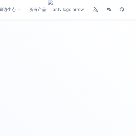
周边生态
所有产品
G6
图可视化引擎
强分析、高性能、易扩展的图可视分析引擎
产品首页
图表示例
AVA
智能可视化
AVA 是为了更简便的可视分析而生的技术框
架
产品首页
图表示例