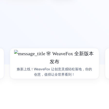
or
地理空间数据编辑工具
G6VP
图可视分析研发与洞
、快捷的地理数据查看和编辑能力
帮助用户在线完成关系数据的可视
析，同时可以一键导出代码，极大
率
产品首页
图表示例
🌸 WeaveFox 全新版本
发布
焕新上线！WeaveFox 让创意灵感轻松落地，你的
创意，值得让全世界看到！
rts
墨者学院
场景下的数据可视化解决方案
数据可视化社团
学院首页