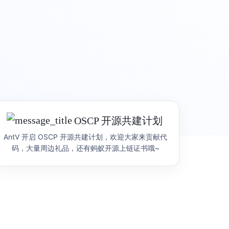
察平台
L7VP
地理空间数据可视分析平台
化与洞察分
下一代地理空间数据可视分析研发平台，提供
提高研发效
洞察分析、地图应用搭建、开放扩展能力
产品首页
图表示例
OSCP 开源共建计划
AntV 开启 OSCP 开源共建计划，欢迎大家来贡献代
码，大量周边礼品，还有蚂蚁开源上链证书哦~