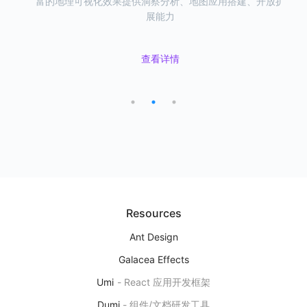
富的地理可视化效果提供洞察分析、地图应用搭建、开放扩
易用的可视化组件，一站式满足地理可视化需求。
具，支持从 数据 & 地图 双视角编辑数据。
展能力
L7VP
地理空间数据可视分析平台
查看详情
查看详情
下一代地理空间数据可视分析研发平台，提供洞察分析、地图应用搭
查看详情
建、开放扩展能力
产品首页
图表示例
Editor
用自然语言来研发图表
基于 AI 大模型能力，实现自然语言对话的方式来编辑、修改可视化图
表
Resources
产品首页
Ant Design
Galacea Effects
Umi
-
React 应用开发框架
Ant Design Charts
Dumi
-
组件/文档研发工具