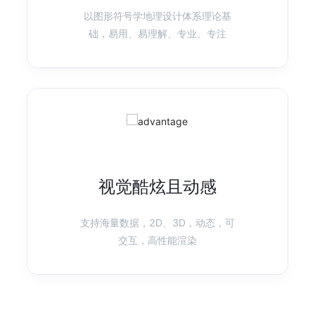
以图形符号学地理设计体系理论基
产品首页
图表示例
础，易用、易理解、专业、专注
F2
移动可视化方案
快速、灵活的移动可视化引擎
产品首页
图表示例
视觉酷炫且动感
AVA
智能可视化
AVA 是为了更简便的可视分析而生的技术框架
支持海量数据，2D、3D，动态，可
交互，高性能渲染
产品首页
图表示例