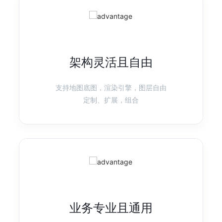
产品首页
图表示例
G6
图可视化引擎
架构灵活且自由
强分析、高性能、易扩展的图可视分析引擎
产品首页
图表示例
支持地图底图，渲染引擎，图层自由
定制、扩展，组合
X6
图编辑引擎
基于 HTML 和 SVG 的图编辑引擎，提供低成本的定制能力和开箱即用
的内置扩展
产品首页
图表示例
业务专业且通用
L7
地理空间数据可视化
高性能/高渲染质量的地理空间数据可视化框架