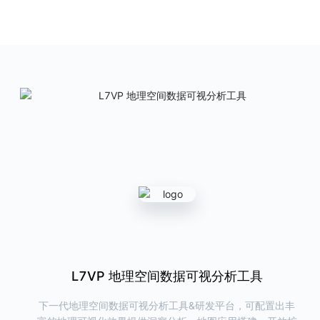
ChartCube
图表魔方
AntV 在线图表制作利器
产品首页
图表示例
L7Editor
地理空间数据编辑工具
提供高效、快捷的地理数据查看和编辑能力
产品首页
G6VP
图可视分析研发与洞察平台
帮助用户在线完成关系数据的可视化与洞察分析，同时可以一键导出代
码，极大提高研发效率
L7React 空间数据可视分析组件库
L7VP 地理空间数据可视分析工具
L7Editor 空间数据可视编辑工具
产品首页
图表示例
下一代地理空间数据可视分析工具&研发平台，可配置出丰
支持 GeoJSON、WKT 等 GIS 格式的地理数据可视编辑工
新一代 React 地图可视分析组件库，提供丰富/高效/专业/