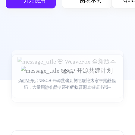
开始使用
图表示例
Quic
G
可视化渲染引擎
灵活的可视化渲染引擎
产品首页
图表示例
🌸 WeaveFox 全新版本
🎉 AntV AI 可视化创作
OSCP 开源共建计划
发布
G2
可视化语法
产品 Siver 正式发布
AntV 开启 OSCP 开源共建计划，欢迎大家来贡献代
焕新上线！WeaveFox 让创意灵感轻松落地，你的 创
简洁的渐进式可视化语法
码，大量周边礼品，还有蚂蚁开源上链证书哦~
See it Live, Share it Real，用 Sive 让数据跃然眼
意，值得让全世界看到！
前，让每一份洞察即刻可见、轻松分享。
产品首页
图表示例
S2
表可视化分析引擎
开箱即用的多维可视分析表格