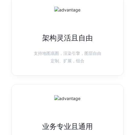
产品首页
图表示例
G6
图可视化引擎
架构灵活且自由
强分析、高性能、易扩展的图可视分析引擎
产品首页
图表示例
支持地图底图，渲染引擎，图层自由
定制、扩展，组合
X6
图编辑引擎
基于 HTML 和 SVG 的图编辑引擎，提供低成本的定制能力和开箱即用
的内置扩展
产品首页
图表示例
业务专业且通用
L7
地理空间数据可视化
高性能/高渲染质量的地理空间数据可视化框架