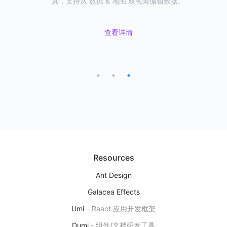
富的地理可视化效果提供洞察分析、地图应用搭建、开放扩
易用的可视化组件，一站式满足地理可视化需求。
具，支持从 数据 & 地图 双视角编辑数据。
展能力
L7VP
地理空间数据可视分析平台
查看详情
查看详情
下一代地理空间数据可视分析研发平台，提供洞察分析、地图应用搭
查看详情
建、开放扩展能力
产品首页
图表示例
Editor
用自然语言来研发图表
基于 AI 大模型能力，实现自然语言对话的方式来编辑、修改可视化图
表
Resources
产品首页
Ant Design
Galacea Effects
Umi
-
React 应用开发框架
Ant Design Charts
Dumi
-
组件/文档研发工具