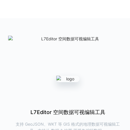
ChartCube
图表魔方
AntV 在线图表制作利器
产品首页
图表示例
L7Editor
地理空间数据编辑工具
提供高效、快捷的地理数据查看和编辑能力
产品首页
G6VP
图可视分析研发与洞察平台
帮助用户在线完成关系数据的可视化与洞察分析，同时可以一键导出代
码，极大提高研发效率
L7React 空间数据可视分析组件库
L7VP 地理空间数据可视分析工具
L7Editor 空间数据可视编辑工具
产品首页
图表示例
下一代地理空间数据可视分析工具&研发平台，可配置出丰
支持 GeoJSON、WKT 等 GIS 格式的地理数据可视编辑工
新一代 React 地图可视分析组件库，提供丰富/高效/专业/