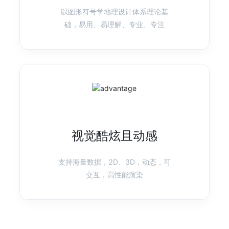
以图形符号学地理设计体系理论基
产品首页
图表示例
础，易用、易理解、专业、专注
F2
移动可视化方案
快速、灵活的移动可视化引擎
产品首页
图表示例
视觉酷炫且动感
AVA
智能可视化
AVA 是为了更简便的可视分析而生的技术框架
支持海量数据，2D、3D，动态，可
交互，高性能渲染
产品首页
图表示例