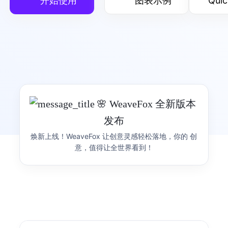
开始使用
图表示例
Quic
G
可视化渲染引擎
灵活的可视化渲染引擎
产品首页
图表示例
🎉 AntV AI 可视化创作
🌸 WeaveFox 全新版本
产品 Siver 正式发布
发布
G2
可视化语法
OSCP 开源共建计划
See it Live, Share it Real，用 Sive 让数据跃然眼
焕新上线！WeaveFox 让创意灵感轻松落地，你的 创
简洁的渐进式可视化语法
AntV 开启 OSCP 开源共建计划，欢迎大家来贡献代
前，让每一份洞察即刻可见、轻松分享。
意，值得让全世界看到！
码，大量周边礼品，还有蚂蚁开源上链证书哦~
产品首页
图表示例
S2
表可视化分析引擎
开箱即用的多维可视分析表格